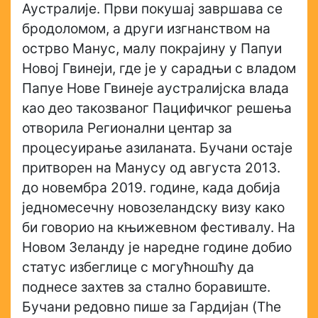
Аустралије. Први покушај завршава се
бродоломом, а други изгнанством на
острво Манус, малу покрајину у Папуи
Новој Гвинеји, где је у сарадњи с владом
Папуе Нове Гвинеје аустралијска влада
као део такозваног Пацифичког решења
отворила Регионални центар за
процесуирање азиланата. Бучани остаје
притворен на Манусу од августа 2013.
до новембра 2019. године, када добија
једномесечну новозеландску визу како
би говорио на књижевном фестивалу. На
Новом Зеланду је наредне године добио
статус избеглице с могућношћу да
поднесе захтев за стално боравиште.
Бучани редовно пише за Гардијан (The