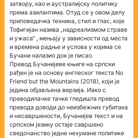
затвору, као и аустралијску политику
према азилантима. Отуд се у овом делу
приповедачка техника, стил и глас, које
Тофигијан назива „надреализмом страве
и ужаса“ , мењају у зависности од места
и времена радње и услова у којима се
Бучани налазио док је писао.
Превод Бучанијеве књиге на српски
рађен је на основу енглеског текста No
Friend but the Mountains (2018), који је
једина објављена верзија. Иако с
преводилачке тачке гледишта превод
превода доводи до неизбежних губитака
и несавршености, Бучанијев текст и на
српском језику остаје савршено
сведочанство једне нехумане политике