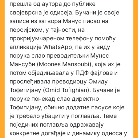
прешла од аутора до публике
својеврсна је одисеја. Бучани је своје
записе из затвора Манус писао на
персијском, у тајности, на
прокријумчареном телефону помоћу
апликације WhatsApp, па их у виду
порука слао преводитељки Мунес
Мансуби (Moones Mansoubi), која их је
потом обједињавала у ПДФ фајлове и
прослеђивала преводиоцу Омиду
Тофигијану (Omid Tofighian). Бучани је
поруке понекад слао директно
Тофигијану, обично додатне пасусе које
је требало убацити у поглавља. Теме
појединих поглавља одражавају
конкретне догађаје и динамику односа у