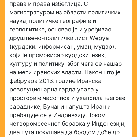
права и права избеглица. С
магистратуром из области политичких
наука, политичке географије и
геополитике, основао је и уређивао
друштвено-политички лист Wерyа
(курдски: информисан, уман, мудар),
који је промовисао курдски језик,
културу и политику, због чега се нашао
на мети иранских власти. Након што је
фебруара 2013. године Иранска
револуционарна гарда упала у
просторије часописа и ухапсила његове
сараднике, Бучани напушта Иран и
пребацује се у Индонезију. Током
четворомесечног боравка у Индонезији,
два пута покушава да бродом дође до