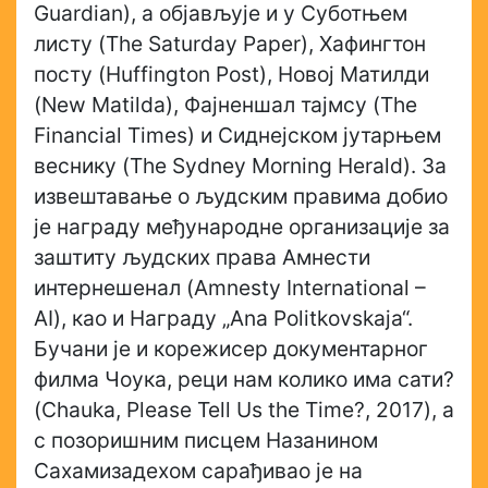
Guardian), а објављује и у Суботњем
листу (The Saturday Paper), Хафингтон
посту (Huffington Post), Новој Матилди
(New Matilda), Фајненшал тајмсу (The
Financial Times) и Сиднејском јутарњем
веснику (The Sydney Morning Herald). За
извештавање о људским правима добио
је награду међународне организације за
заштиту људских права Амнести
интернешенал (Amnesty International –
AI), као и Награду „Ana Politkovskaja“.
Бучани је и корежисер документарног
филма Чоука, реци нам колико има сати?
(Chauka, Please Tell Us the Time?, 2017), а
с позоришним писцем Назанином
Сахамизадехом сарађивао је на