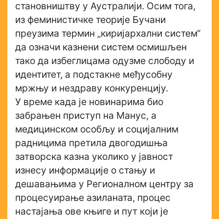
становништву у Аустралији. Осим тога,
из феминистичке теорије Бучани
преузима термин „киријархални систем“
да означи казнени систем осмишљен
тако да избеглицама одузме слободу и
идентитет, а подстакне међусобну
мржњу и нездраву конкуренцију.
У време када је новинарима био
забрањен приступ на Манус, а
медицинском особљу и социјалним
радницима претила двогодишња
затворска казна уколико у јавност
изнесу информације о стању и
дешавањима у Регионалном центру за
процесуирање азиланата, процес
настајања ове књиге и пут који је