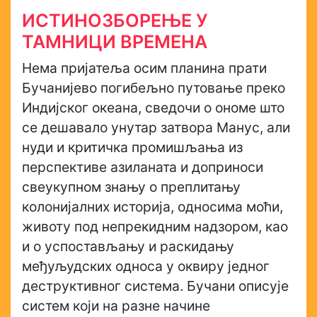
ИСТИНОЗБОРЕЊЕ У
ТАМНИЦИ ВРЕМЕНА
Нема пријатеља осим планина прати
Бучанијево погибељно путовање преко
Индијског океана, сведочи о ономе што
се дешавало унутар затвора Манус, али
нуди и критичка промишљања из
перспективе азиланата и доприноси
свеукупном знању о преплитању
колонијалних историја, односима моћи,
животу под непрекидним надзором, као
и о успостављању и раскидању
међуљудских односа у оквиру једног
деструктивног система. Бучани описује
систем који на разне начине