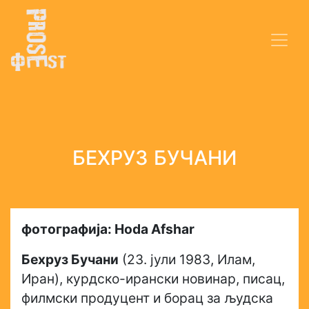
БЕХРУЗ БУЧАНИ
фотографија: Hoda Afshar
Бехруз Бучани
(23. јули 1983, Илам,
Иран), курдско-ирански новинар, писац,
филмски продуцент и борац за људска