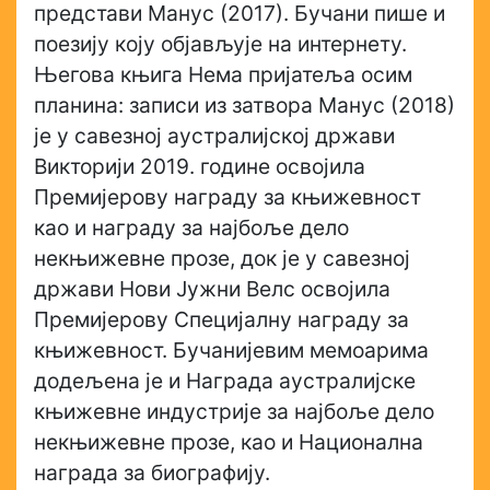
представи Манус (2017). Бучани пише и
поезију коју објављује на интернету.
Његова књига Нема пријатеља осим
планина: записи из затвора Манус (2018)
је у савезној аустралијској држави
Викторији 2019. године освојила
Премијерову награду за књижевност
као и награду за најбоље дело
некњижевне прозе, док је у савезној
држави Нови Јужни Велс освојила
Премијерову Специјалну награду за
књижевност. Бучанијевим мемоарима
додељена је и Награда аустралијске
књижевне индустрије за најбоље дело
некњижевне прозе, као и Национална
награда за биографију.