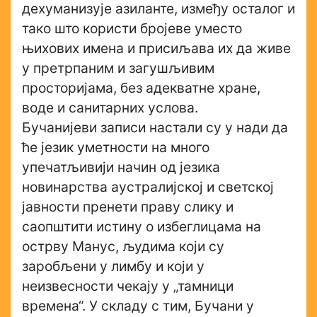
дехуманизује азиланте, између осталог и
тако што користи бројеве уместо
њихових имена и присиљава их да живе
у претрпаним и загушљивим
просторијама, без адекватне хране,
воде и санитарних услова.
Бучанијеви записи настали су у нади да
ће језик уметности на много
упечатљивији начин од језика
новинарства аустралијској и светској
јавности пренети праву слику и
саопштити истину о избеглицама на
острву Манус, људима који су
заробљени у лимбу и који у
неизвесности чекају у „тамници
времена“. У складу с тим, Бучани у