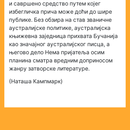
и савршено средство путем којег
избегличка прича може доћи до шире
публике. Без обзира на став званичне
аустралијске политике, аустралијска
књижевна заједница прихвата Бучанија
као значајног аустралијског писца, а
његово дело Нема пријатеља осим
планина сматра вредним доприносом
жанру затворске литературе.
(Наташа Кампмарк)