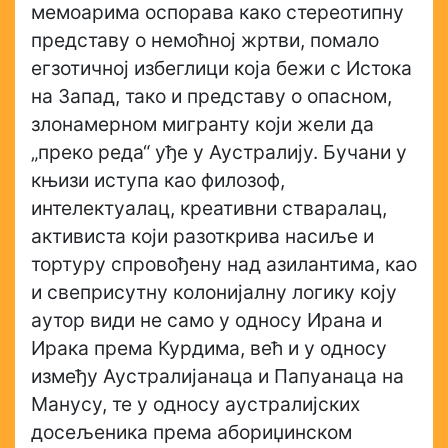
мемоарима оспорава како стереотипну
представу о немоћној жртви, помало
егзотичној избеглици која бежи с Истока
на Запад, тако и представу о опасном,
злонамерном мигранту који жели да
„преко реда“ уђе у Аустралију. Бучани у
књизи иступа као филозоф,
интелектуалац, креативни стваралац,
активиста који разоткрива насиље и
тортуру спровођену над азилантима, као
и свеприсутну колонијалну логику коју
аутор види не само у односу Ирана и
Ирака према Курдима, већ и у односу
између Аустралијанаца и Папуанаца на
Манусу, те у односу аустралијских
досељеника према абориџинском