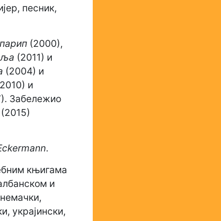
ијер, песник,
 парип
(2000),
вља
(2011) и
а
(2004) и
2010) и
7). Забележио
(2015)
Еckermann
.
себним књигама
албанском и
 немачки,
и, украјински,