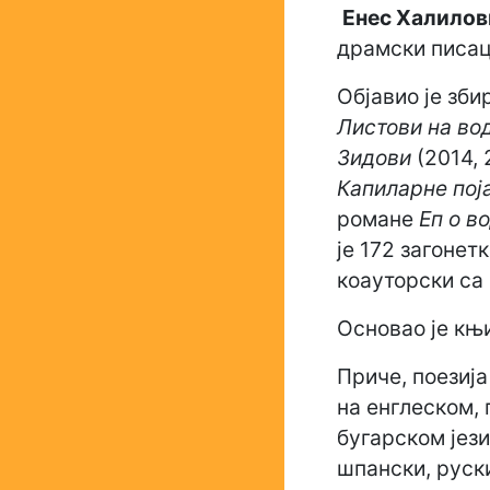
Енес Халилов
драмски писац
Објавио је зби
Листови на во
Зидови
(2014, 
Капиларне пој
романе
Еп о в
је 172 загонет
коауторски са
Основао је к
Приче, поезиј
на енглеском,
бугарском јези
шпански, руски