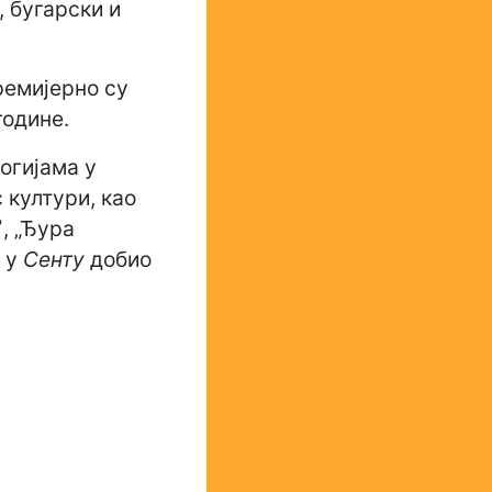
, бугарски и
емијерно су
године.
огијама у
 култури, као
, „Ђура
д у
Сенту
добио