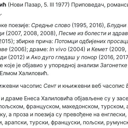
ић
(Нови Пазар, 5. III 1977) Приповедач, романс
.
рке поезије:
Средње слово
(1995, 2016),
Блудни
ди
(2007, 2008, 2008),
Песме из болести и здра
2015); збирке прича:
Потомци одбијених просац
аве
(2006); драме:
In vivo
(2004) и
Кемет
(2009, 
оди
(2012) и
Ако дуго гледаш у понор
(2016, 201
ке које је објавио у упоредној анализи
Загонетке
 Елмом Халиловић.
њижевни часопис
Сент
и књижевни веб часопис
а и драме Енеса Халиловића објављене су у за
 пољском, француском, македонском, турском, 
ку, а проза и поезија су превођене на енглески,
, арапски, турски, француски, пољски, румунск