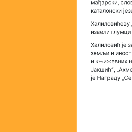
мађарски, слов
каталонски јез
Халиловићеву
извели глумци 
Халиловић је 
земљи и иностр
и књижевних н
Јакшићˮ, „Ахм
је Награду „Се