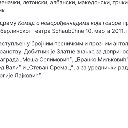
еначки, летонски, албански, македонски, грчки
ик.
 драму
Комад о новорођенчадима
која говоре
пр
берлинског театра Schaubühne 10. марта 2011. 
заступљен у бројним песничким и прозним антол
анству. Добитник је Златне значке за допринос
аграда „Меша Селимовићˮ, „Бранко Миљковићˮ
ед Валиˮ и „Стеван Сремацˮ, а за уреднички ра
ргије Лајковићˮ.