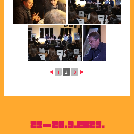
◄
1
2
3
►