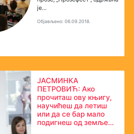
је…
Објављено: 06.09.2018.
ЈАСМИНКA
ПЕТРОВИЋ: Ако
прочиташ ову књигу,
научићеш да летиш
или да се бар мало
подигнеш од земље…