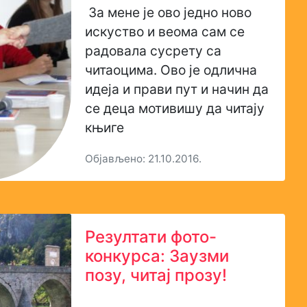
За мене је ово једно ново
искуство и веома сам се
радовала сусрету са
читаоцима. Ово је одлична
идеја и прави пут и начин да
се деца мотивишу да читају
књиге
Објављено: 21.10.2016.
Резултати фото-
конкурса: Заузми
позу, читај прозу!