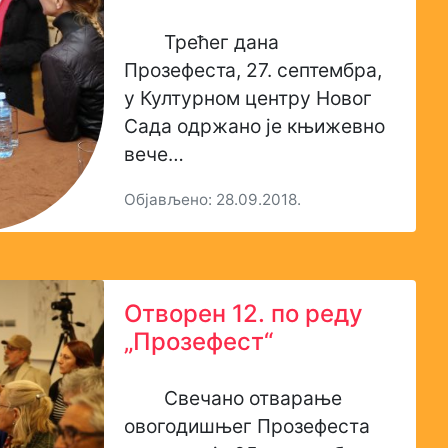
Трећег дана
Прозефеста, 27. септембра,
у Културном центру Новог
Сада одржано је књижевно
вече…
Објављено: 28.09.2018.
Отворен 12. по реду
„Прозефест“
Свечано отварање
овогодишњег Прозефестa