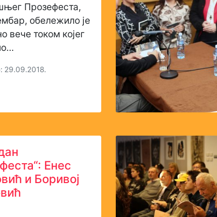
шњег Прозефеста,
ембар, обележило је
 вече током којег
ио…
 29.09.2018.
дан
феста“: Енес
вић и Боривој
овић