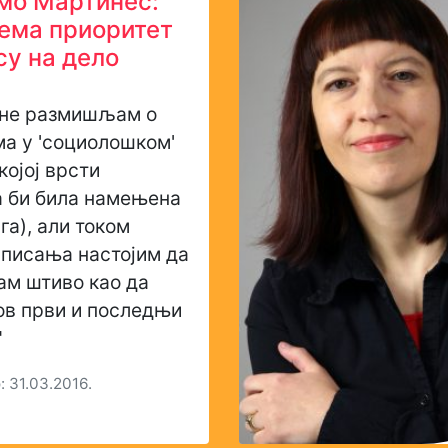
мо Мартинес:
ема приоритет
су на дело
 не размишљам о
а у 'социолошком'
којој врсти
а би била намењена
га), али током
 писања настојим да
ам штиво као да
ов први и последњи
"
 31.03.2016.