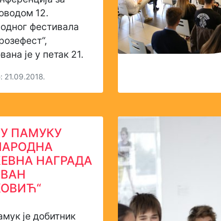
оводом 12.
одног фестивала
розефест“,
вана је у петак 21.
 21.09.2018.
У ПАМУКУ
НАРОДНА
ЕВНА НАГРАДА
ОВАН
ОВИЋ“
мук је добитник