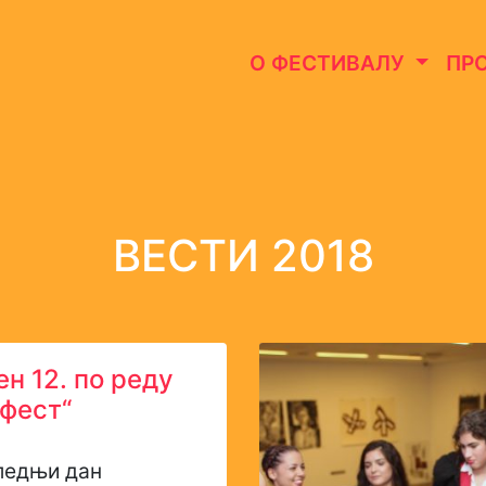
О ФЕСТИВАЛУ
ПР
ВЕСТИ 2018
н 12. по реду
фест“
дњи дан