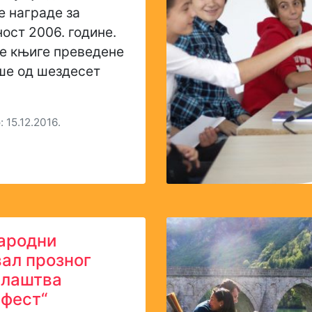
 награде за
ст 2006. године.
е књиге преведене
ше од шездесет
 15.12.2016.
ародни
ал прозног
алаштва
фест“