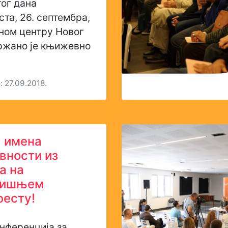
г дана
та, 26. септембра,
ном центру Новог
ржано је књижевно
 27.09.2018.
 имена
вности из
а на
дишњем
есту!
нференција за