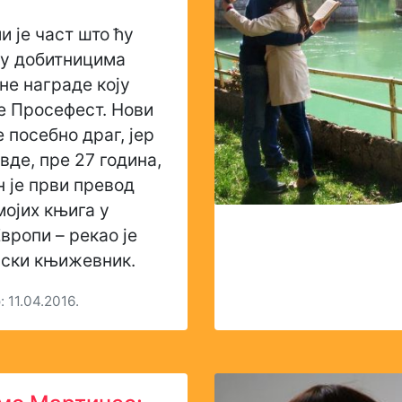
и је част што ћу
ђу добитницима
е награде коју
е Просефест. Нови
е посебно драг, јер
вде, пре 27 година,
 је први превод
мојих књига у
Европи – рекао је
нски књижевник.
 11.04.2016.