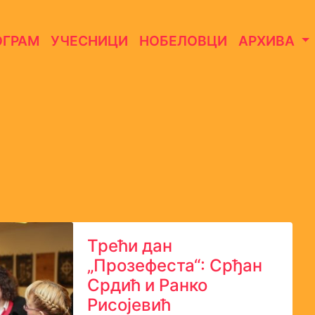
ОГРАМ
УЧЕСНИЦИ
НОБЕЛОВЦИ
АРХИВА
Трећи дан
„Прозефеста“: Срђан
Срдић и Ранко
Рисојевић