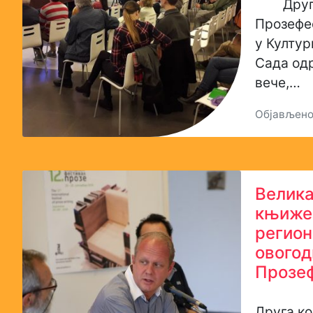
Друго
Прозефес
у Култур
Сада од
вече,…
Објављено:
Велика
књиже
регион
ового
Прозеф
Друга ко