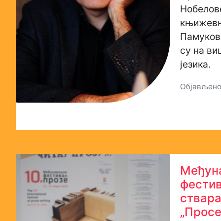
Нобелове
књижевно
Памуков
су на ви
језика.
Објављено:
Међун
фестив
ствар
„Просе