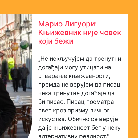
Марио Лигуори:
Књижевник није човек
који бежи
„Не искључујем да тренутни
догађаји могу утицати на
стварање књижевности,
премда не верујем да писац
чека тренутне догађаје да
би писао. Писац посматра
свет кроз призму личног
искуства. Обично се верује
да је књижевност бег у неку
алтернативну реалност."