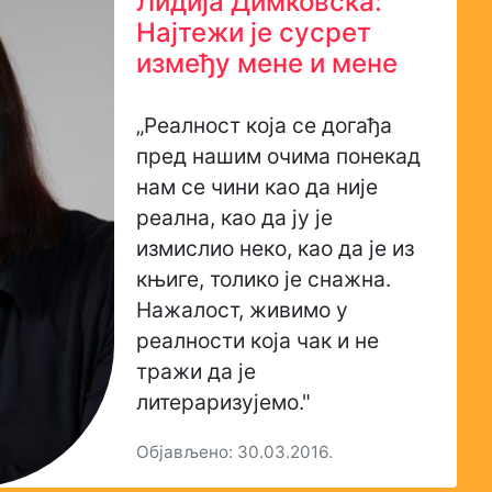
Лидија Димковска:
Најтежи је сусрет
између мене и мене
„Реалност која се догађа
пред нашим очима понекад
нам се чини као да није
реална, као да ју је
измислио неко, као да је из
књиге, толико је снажна.
Нажалост, живимо у
реалности која чак и не
тражи да је
литераризујемо."
Објављено: 30.03.2016.