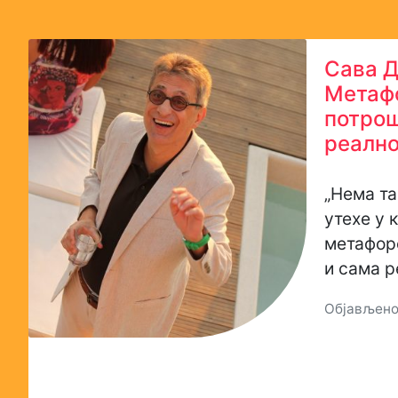
Сава Д
Метаф
потрош
реалн
„Нема та
утехе у 
метафор
и сама р
Објављено: