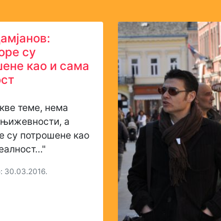
амјанов:
оре су
ене као и сама
ост
кве теме, нема
књижевности, а
е су потрошене као
еалност…"
 30.03.2016.