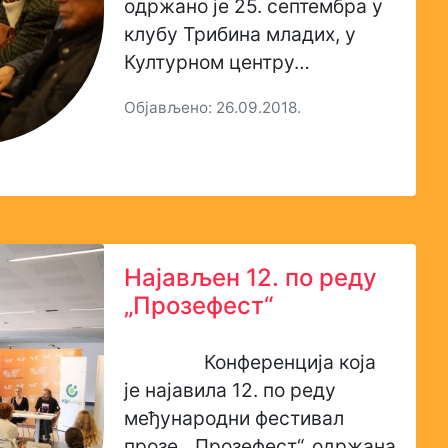
одржано је 25. септембра у
клубу Трибина младих, у
Културном центру…
Објављено: 26.09.2018.
Најављен 12. по реду
„Прозефест“
Конференција која
је најавила 12. по реду
међународни фестивал
прозе, „Прозефест“, одржана