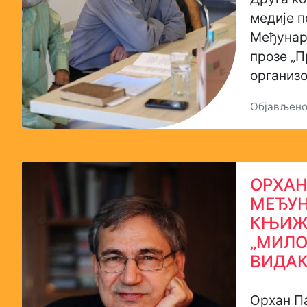
медије п
Међунар
прозе „П
организо
Објављено:
ОРХАН
МЕЂУ
КЊИЖ
„МИЛ
ВИДАК
Орхан Па