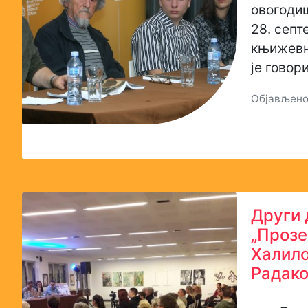
овогоди
28. септ
књижевно
је говор
Објављено:
Други 
„Прозе
Халило
Радак