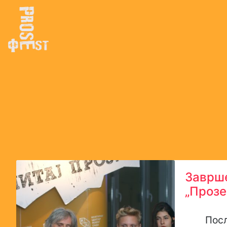
Заврше
„Прозе
После