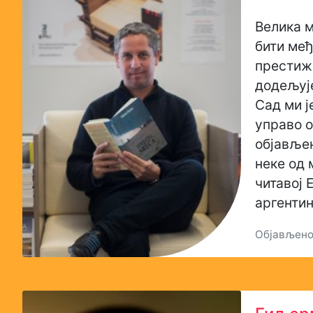
Велика м
бити ме
престижн
додељуј
Сад ми ј
управо о
објављен
неке од 
читавој 
аргенти
Објављено: