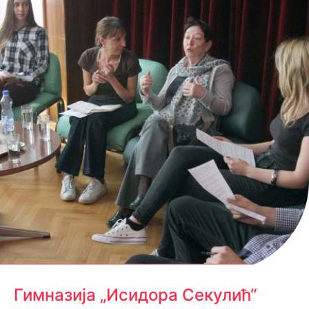
Гимназија „Исидора Секулић“