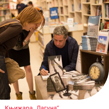
Kњижара „Лагуна“