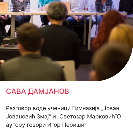
САВА ДАМЈАНОВ
Разговор воде ученици Гимназија „Јован
Јовановић Змај“ и „Светозар Марковић“О
аутору говори Игор Перишић