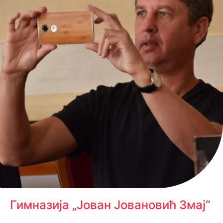
Гимназија „Јован Јовановић Змај“