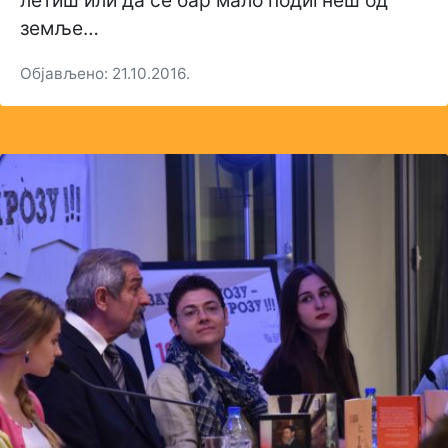
летиш или да се бар мало подигнеш од
земље…
Објављено: 21.10.2016.