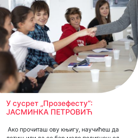
У сусрет „Прозефесту“:
ЈАСМИНКА ПЕТРОВИЋ
Ако прочиташ ову књигу, научићеш да