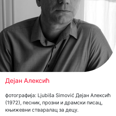
Дејан Алексић
фотографија: Ljubiša Simović Дејан Алексић
(1972), песник, прозни и драмски писац,
књижевни стваралац за децу.