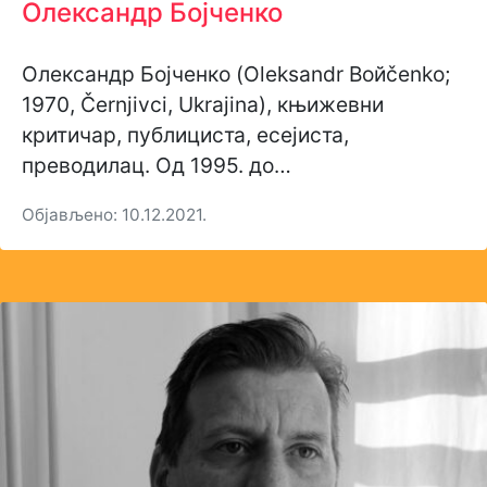
Олександр Бојченко
Олександр Бојченко (Oleksandr Boйčenko;
1970, Černjivci, Ukrajina), књижевни
критичар, публициста, есејиста,
преводилац. Од 1995. до…
Објављено: 10.12.2021.