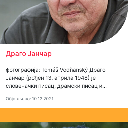
Драго Јанчар
фотографија: Tomáš Vodňanský Драго
Јанчар (рођен 13. априла 1948) је
словеначки писац, драмски писац и…
Објављено: 10.12.2021.