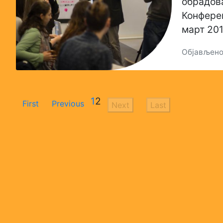
обрадов
Конферен
март 201
Објављено:
1
2
First
Previous
Next
Last