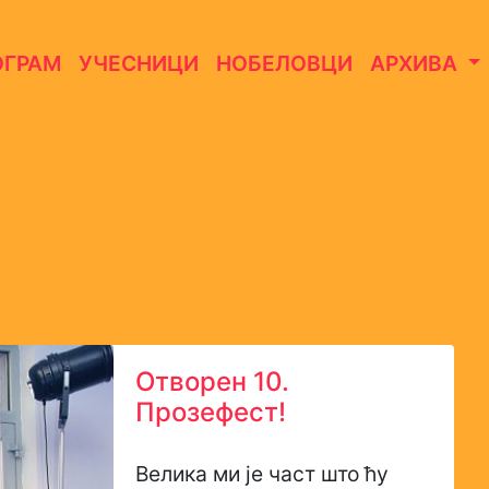
ОГРАМ
УЧЕСНИЦИ
НОБЕЛОВЦИ
АРХИВА
Отворен 10.
Прoзeфест!
Велика ми је част што ћу