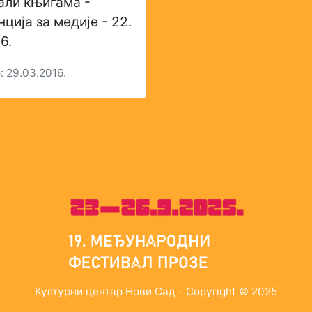
али књигама -
ција за медије - 22.
6.
 29.03.2016.
Културни центар Нови Сад - Copyright © 2025