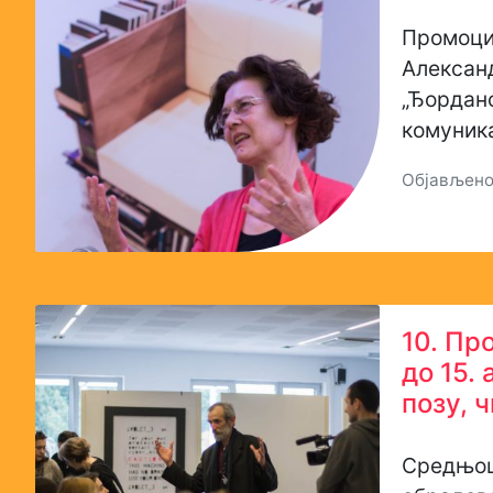
Промоци
Алексан
„Ђордан
комуника
Објављено:
10. Пр
до 15.
позу, ч
Средњош