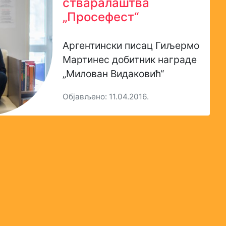
стваралаштва
„Просефест“
Аргентински писац Гиљермо
Мартинес добитник награде
„Милован Видаковић“
Објављено: 11.04.2016.