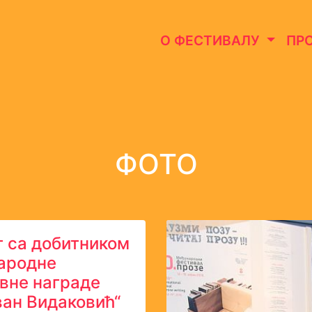
О ФЕСТИВАЛУ
ПР
ФОТО
 са добитником
ародне
вне награде
ан Видаковић“