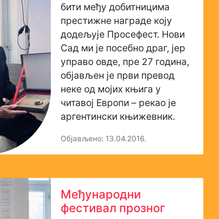
бити међу добитницима
престижне награде коју
додељује Просефест. Нови
Сад ми је посебно драг, јер
управо овде, пре 27 година,
објављен је први превод
неке од мојих књига у
читавој Европи – рекао је
аргентински књижевник.
Објављено: 13.04.2016.
Међународни
фестивал прозног