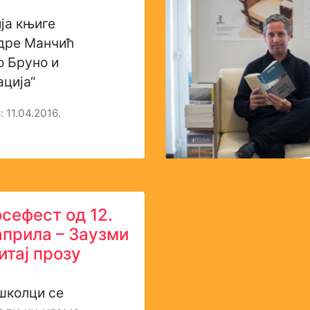
ја књиге
дре Манчић
о Бруно и
ција“
 11.04.2016.
осефест од 12.
 априла – Заузми
итај прозу
колци се