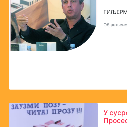
ГИЉЕРМ
Објављено:
У суср
Просе