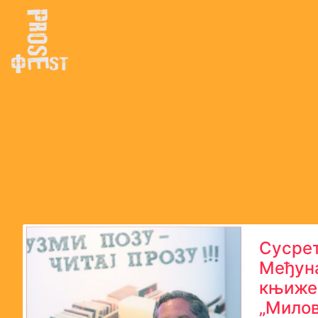
Сусрет
Међун
књиже
„Милов