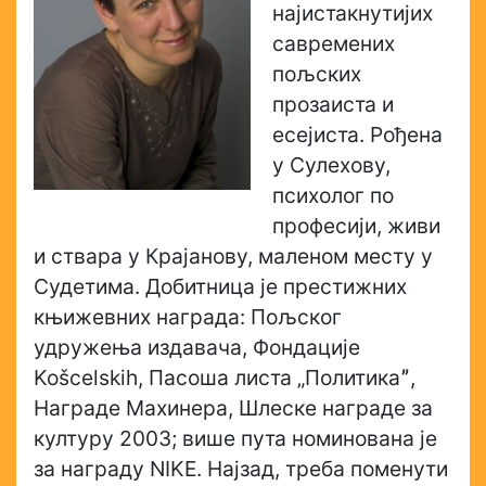
најистакнутијих
савремених
пољских
прозаиста и
есејиста. Рођена
у Сулехову,
психолог по
професији, живи
и ствара у Крајанову, маленом месту у
Судетима. Добитница је престижних
књижевних награда: Пољског
удружења издавача, Фондације
Košcelskih, Пасоша листа „Политикаˮ,
Награде Махинера, Шлеске награде за
културу 2003; више пута номинована је
за награду NIKE. Најзад, треба поменути