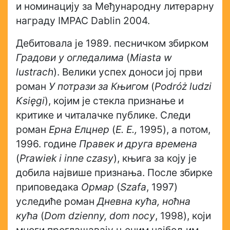
и номинацију за Међународну литерарну
награду IMPAC Dablin 2004.
Дебитовала је 1989. песничком збирком
Градови у огледалима
(
Miasta w
lustrach
). Велики успех доноси јој први
роман
У потрази за Књигом
(
Podróż ludzi
Księgi
), којим је стекла признање и
критике и читалачке публике. Следи
роман
Ерна Елцнер
(
E. E.,
1995), а потом,
1996. године
Правек и друга времена
(
Prawiek i inne czasy
), књига за коју је
добила највише признања. После збирке
приповедака
Ормар
(
Szafa
, 1997)
уследиће роман
Дневна кућа, ноћна
кућа
(
Dom dzienny, dom nocy
, 1998), који