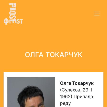
ОЛГА ТОКАРЧУК
Олга Токарчук
(Сулехов, 29. I
1962) Припада
реду