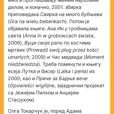
многи проглашавају њеним најбољим
делом, и коначно, 2001. збирка
приповедака
Свирка на много бубњева
(
Gra na wielu bebenkach
). Потом је
објавила књиге:
Ана Ин у гробницама
света
(
Anna In w grobowcach świata
,
2006),
Вуци своје рало по костима
мртвих
(
Prowadź swój pług przez kości
umarłych
, 2009) и
Час медведа
(
Moment
niedźwiedzia
). Треба поменути и књигу
есеја
Лутка и бисер
(
Lalka i perła
) из
2000, као и
Приче за Бадње вече
(
Opowieści wigilijne
, заједнички пројекат
са Јежијем Пилхом и Анџејем
Стасјуком).
Олга Токарчук је, поред Адама