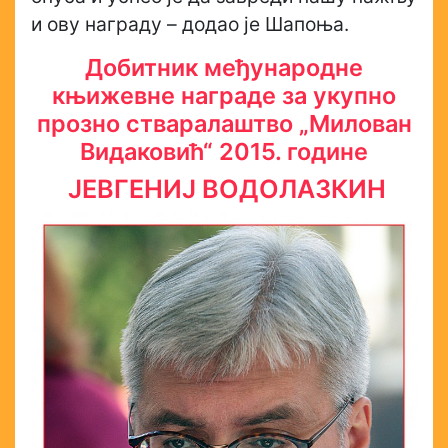
и ову награду – додао је Шапоња.
Добитник међународне
књижевне награде за укупно
прозно стваралаштво „Милован
Видаковић“ 2015. године
ЈЕВГЕНИЈ ВОДОЛАЗКИН