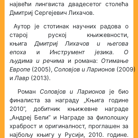
највећи лингвиста двадесетог столећа
Дмитриј Сергејевич Лихачов.
Аутор je стотинак научних радова о
старој руској књижевности,
књига
Дмитриј Лихачов
u
његова
епоха
и
Инструмент језика. О
људима
u
речима
и романа:
Отимање
Европе
(2005),
Соловјов
u
Ларионов
(2009)
и
Лавр
(2013).
Роман
Соловјов
u
Ларионов
je био
финалиста за награду „Књига године
2010”, добитник књижевне награде
„Андреј Бели” и Награде за филолошку
храброст и оригиналност, проглашен за
најбољу књигу у Русији, 2010. године.