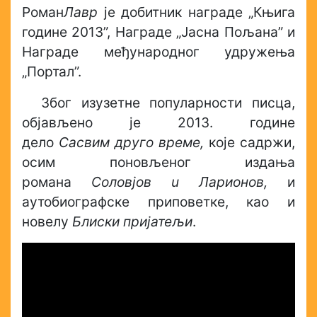
Роман
Лавр
je добитник награде „Књига
године 2013”, Награде „Јасна Пољана” и
Награде међународног удружења
„Портал”.
Због изузетне популарности писца,
објављено je 2013. године
дело
Сасвим
дpy
гo
време,
које садржи,
осим поновљеног издања
романа
Соловјов
u
Ларионов
,
и
аутобиографске приповетке, као и
новелу
Блиски пријатељи
.