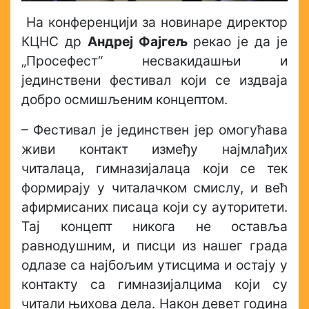
На конференцији за новинаре директор
КЦНС др
Андреј Фајгељ
рекао је да је
„Просефест“ несвакидашњи и
јединствени фестивал који се издваја
добро осмишљеним концептом.
– Фестивал је јединствен јер омогућава
живи контакт између најмлађих
читалаца, гимназијалаца који се тек
формирају у читалачком смислу, и већ
афирмисаних писаца који су ауторитети.
Тај концепт никога не оставља
равнодушним, и писци из нашег града
одлазе са најбољим утисцима и остају у
контакту са гимназијалцима који су
читали њихова дела. Након девет година