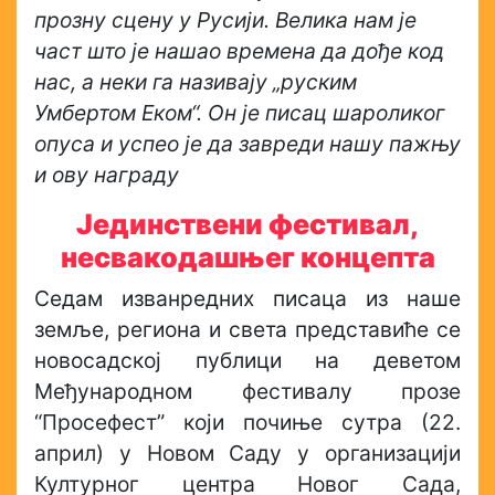
прозну сцену у Русији. Велика нам је
част што је нашао времена да дође код
нас, а неки га називају „руским
Умбертом Еком“. Он је писац шароликог
опуса и успео је да завреди нашу пажњу
и ову награду
Јединствени фестивал,
несвакодашњег концепта
Седам изванредних писаца из наше
земље, региона и света представиће се
новосадској публици на деветом
Међународном фестивалу прозе
“Просефест” који почиње сутра (22.
април) у Новом Саду у организацији
Културног центра Новог Сада,