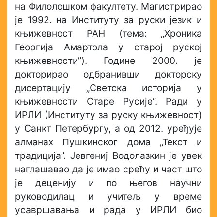
на Филолошком факултету. Магистрирао
je 1992. на Институту за руски језик и
књижевност РАН (тема: „Хроника
Георгија Амартола у старој руској
књижевности”). Године 2000. je
докторирао одбранивши докторску
дисертацију „Светска историја у
књижевности Старе Русије”. Ради у
ИРЛИ (Институту за руску књижевност)
у Санкт Петербургу, a од 2012. уређује
алманах Пушкинског дома „Текст и
традиција”. Јевгениј Водолазкин je увек
наглашавао да je имао срећу и част што
je деценију и пo његов научни
руководилац и учитељ у време
усавршавања и рада у ИРЛИ био