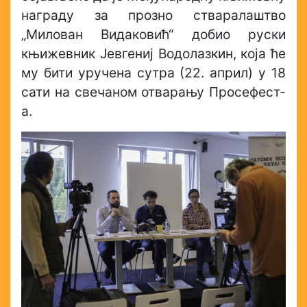
награду за прозно стваралаштво
„Милован Видаковић“ добио руски
књижевник Јевгениј Водолазкин, која ће
му бити уручена сутра (22. април) у 18
сати на свечаном отварању Просефест-
а.