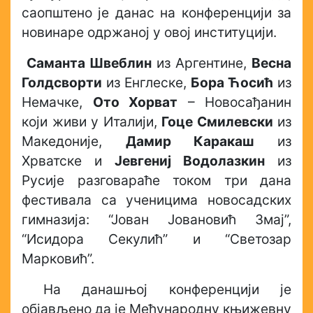
саопштено је данас на конференцији за
новинаре одржаној у овој институцији.
Саманта Швеблин
из Аргентине,
Весна
Голдсворти
из Енглеске,
Бора Ћосић
из
Немачке,
Ото Хорват
– Новосађанин
који живи у Италији,
Гоце Смилевски
из
Македоније,
Дамир Каракаш
из
Хрватске и
Јевгениј Водолазкин
из
Русије разговараће током три дана
фестивала са ученицима новосадских
гимназија: “Јован Јовановић Змај”,
“Исидора Секулић” и “Светозар
Марковић”.
На данашњој конференцији је
објављено да је Међународну књижевну