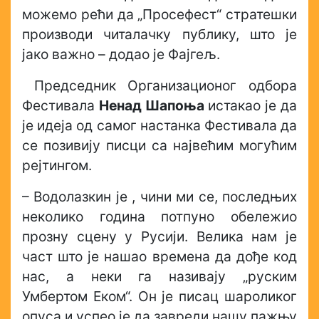
можемо рећи да „Просефест“ стратешки
производи читалачку публику, што је
јако важно – додао је Фајгељ.
Председник Организационог одбора
Фестивала
Ненад Шапоња
истакао је да
је идеја од самог настанка Фестивала да
се позивију писци са највећим могућим
рејтингом.
– Водолазкин је , чини ми се, последњих
неколико година потпуно обележио
прозну сцену у Русији. Велика нам је
част што је нашао времена да дође код
нас, а неки га називају „руским
Умбертом Еком“. Он је писац шароликог
опуса и успео је да завреди нашу пажњу