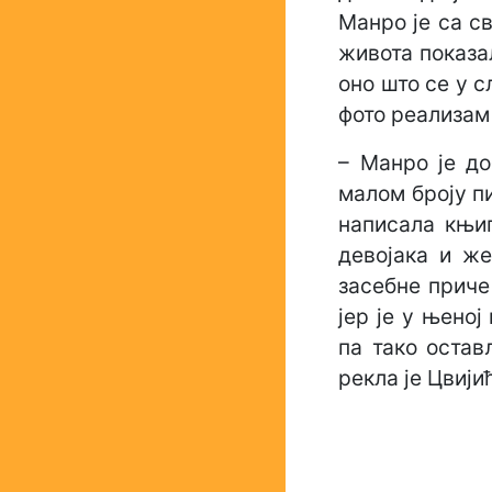
Манро је са с
живота показа
оно што се у с
фото реализам
– Манро је до
малом броју пи
написала књиг
девојака и же
засебне приче
јер је у њеној
па тако остав
рекла је Цвији