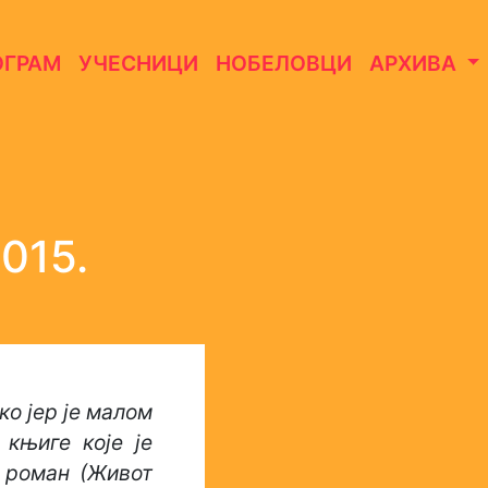
ОГРАМ
УЧЕСНИЦИ
НОБЕЛОВЦИ
АРХИВА
015.
ко јер је малом
 књиге које је
ј роман (Живот