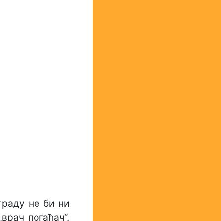
раду не би ни
„врач погађач“.