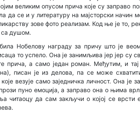
војим великим опусом прича које су заправо п
ла да се и у литературу на мајсторски начин 
ликарству зове фото реализам. Код ње је то, ре
 са душом.
била Нобелову награду за причу што је веом
саца то успело. Она је занимљива јер јер су св
е прича, а само један роман. Међутим, и та
на), писан је из делова, па се може схватит
 које везује само заједничка личност. Она је 
 прози пуно емоција, а заправо она о њима вр
ља читаоцу да сам закључи о којој се врсти 
ћева.