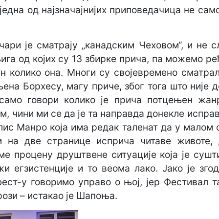
 једна од најзначајнијих приповедачица не сам
чари је сматрају „канадским Чеховом“, и не сл
ига од којих су 13 збирке прича, па можемо ре
н колико она. Многи су својевремено сматрал
ена Борхесу, магу приче, због тога што није 
 само говори колико је прича потцењен жан
м, чини ми се да је та направда донекле испр
лис Манро која има редак таленат да у малом 
м на две странице исприча читаве животе,
е процену друштвене ситуације која је сушт
и егзистенције и то веома лако. Јако је зго
ест-у говоримо управо о њој, јер Фестивал т
рози – истакао је Шапоња.