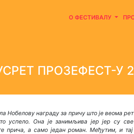
О ФЕСТИВАЛУ
ПР
УСРЕТ ПРОЗЕФЕСТ-У 2
ла Нобелову награду за причу што је веома рет
то успело. Она је занимљива јер јер су све
е прича, а само један роман. Међутим, и та