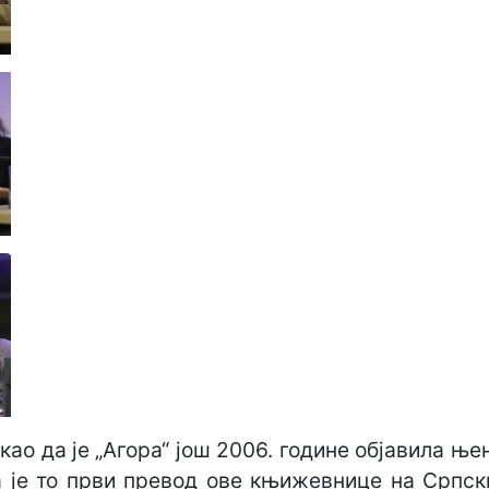
ао да је „Агора“ још 2006. године објавила ње
а је то први превод ове књижевнице на Српски