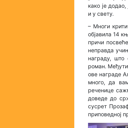
како је додао,
и у свету.
– Многи крити
објавила 14 књ
причи посвеће
неправда учињ
награду, што
роман. Међути
ове награде А
много, да ва
реченице сажм
доведе до срж
сусрет Прозаф
приповедној п