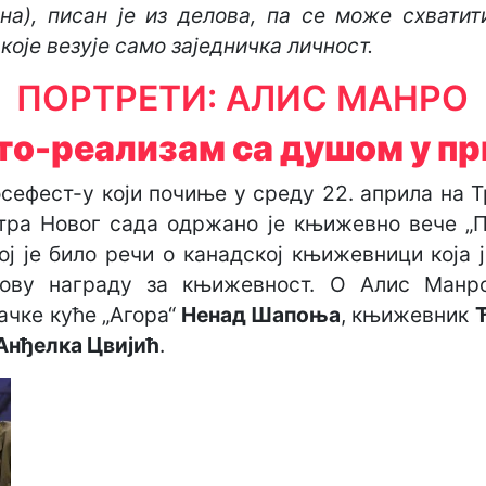
на), писан је из делова, па се може схватит
које везује само заједничка личност.
ПОРТРЕТИ: АЛИС МАНРО
то-реализам са душом у пр
ефест-у који почиње у среду 22. априла на 
нтра Новог сада одржано је књижевно вече „
ојој је било речи о канадској књижевници која 
ову награду за књижевност. О Алис Манр
ачке куће „Агора“
Ненад Шапоња
, књижевник
Анђелка Цвијић
.