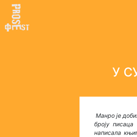
У С
Манро је доби
броју писаца 
написала књиг