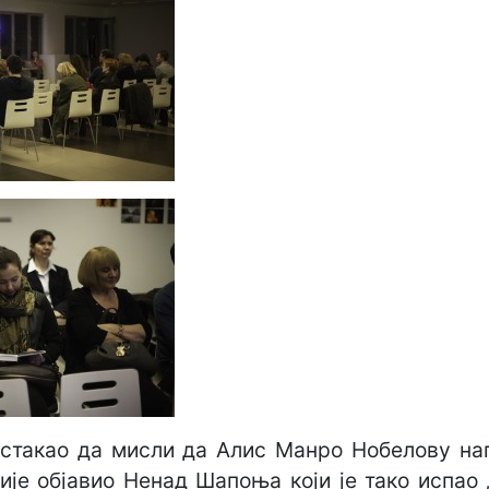
стакао да мисли да Алис Манро Нобелову наг
ије објавио Ненад Шапоња који је тако испао 