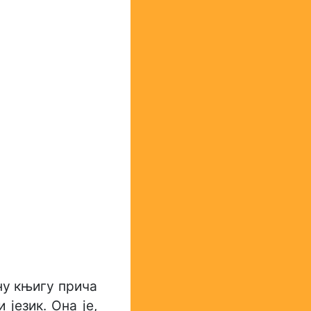
ну књигу прича
 језик. Она је,