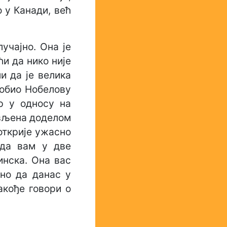
о у Канади, већ
учајно. Она је
ћи да нико није
и да је велика
добио Нобелову
р у односу на
ављена доделом
открије ужасно
 да вам у две
инска. Она вас
дно да данас у
акође говори о