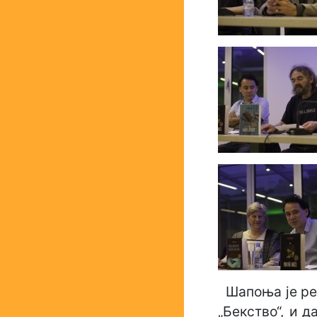
Шапоња је рек
„Бекство“, и д