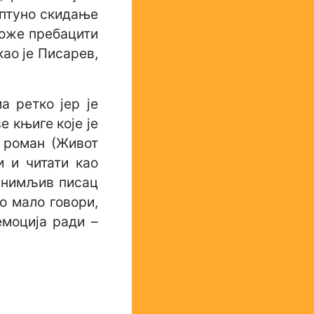
оптуно скидање
може пребацити
као је Писарев,
а ретко јер је
е књиге које је
ј роман (Живот
и и читати као
занимљив писац
ло мало говори,
емоција ради –