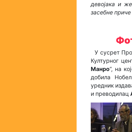
девојака и же
засебне приче 
Фо
У сусрет Прос
Културног це
Манро
“, на к
добила Нобел
уредник издав
и преводилац