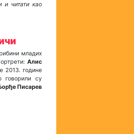
и и читати као
ичи
Трибини младих
Портрети:
Алис
је 2013. године
о говорили су
Ђорђе Писарев