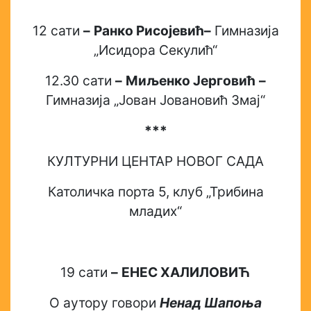
12 сати
–
Ранко Рисојевић
–
Гимназија
„Исидора Секулић“
12.30 сати
–
Миљенко Јерговић
–
Гимназија „Јован Јовановић Змај“
***
КУЛТУРНИ ЦЕНТАР НОВОГ САДА
Католичка порта 5, клуб „Трибина
младих“
19 сати
–
ЕНЕС ХАЛИЛОВИЋ
О аутору говори
Ненад Шапоња