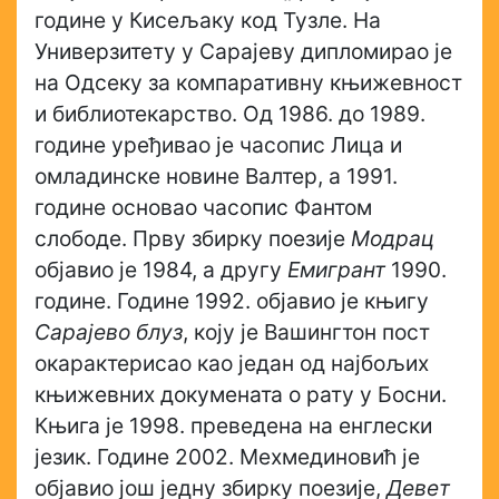
године у Кисељаку код Тузле. На
Универзитету у Сарајеву дипломирао је
на Одсеку за компаративну књижевност
и библиотекарство. Од 1986. до 1989.
године уређивао је часопис Лица и
омладинске новине Валтер, а 1991.
године основао часопис Фантом
слободе. Прву збирку поезије
Модрац
објавио је 1984, а другу
Емигрант
1990.
године. Године 1992. објавио је књигу
Сарајево блуз
, коју је Вашингтон пост
окарактерисао као један од најбољих
књижевних докумената о рату у Босни.
Књига је 1998. преведена на енглески
језик. Године 2002. Мехмединовић је
објавио још једну збирку поезије,
Девет