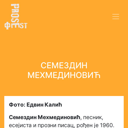
СЕМЕЗДИН
МЕХМЕДИНОВИЋ
Фото: Едвин Калић
Семездин Мехмединовић
, песник,
есејиста и прозни писац, рођен је 1960.