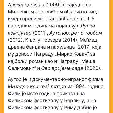
Александрија
, а 2009. је заједно са
Миљенком Јерговићем објавио књигу
имејл преписке Transantlantic mail. У
наредним годинама објављује
Руски
компјутер
(2011),
Аутопортрет с торбом
(2012), Књигу прозора (2014), Ме’мед,
црвена бандана и пахуљица (2017) која
му доноси Награду „Мирко Ковач“ за
најбољи роман као и Награду „Меша
Селимовић“ и
Ово вријеме сада
(2020).
Аутор је и документарно-играног филма
Мизалдо
или крај театра
из 1994. године.
Филм је исте године приказан на
Филмском фестивалу у Берлину, а на
Филмском фестивалу у Риму добио је