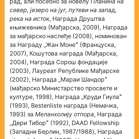
рад, али посебно за новелу
Планина на
север, језеро на југ, путеви на запад,
река на исток
, Награда Друштва
књижевника (Мађарска, 2009), Награда
за мађарско наслеђе (2008), номинован
за Награду „Жан Монеˮ (Француска,
2007), Кошутова награда (Мађарска,
2004), Награда Сорош фондације
(2003), Лауреат Републике Мађарске
(2002), Награда „Мараи Шандорˮ
(мађарско Министарство просвете и
културе, 1998), Награда „Круди Гиулаˮ
(1993), Bestenliste награда (Немачка,
1993) за
Меланхолију отпора
, Награда
„Дери Тиборˮ (1992), DAAD Fellowship
(Западни Берлин, 1987/1988), Награда