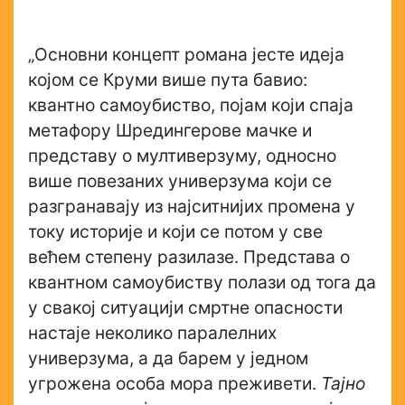
„Основни концепт романа јесте идеја
којом се Круми више пута бавио:
квантно самоубиство, појам који спаја
метафору Шредингерове мачке и
представу о мултиверзуму, односно
више повезаних универзума који се
разгранавају из најситнијих промена у
току историје и који се потом у све
већем степену разилазе. Представа о
квантном самоубиству полази од тога да
у свакој ситуацији смртне опасности
настаје неколико паралелних
универзума, а да барем у једном
угрожена особа мора преживети.
Тајно