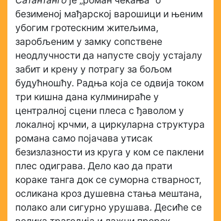
Сатантанго
је „роман чекања” о
безименој мађарској варошици и њеним
убогим гротескним житељима,
заробљеним у замку сопствене
неодлучности да напусте своју устајалу
забит и крену у потрагу за бољом
будућношћу. Радња која се одвија током
три кишна дана кулминираће у
централној сцени плеса с ђаволом у
локалној крчми, а циркуларна структура
романа само појачава утисак
безизлазности из круга у ком се паклени
плес одиграва. Дело као да прати
кораке танга док се суморна стварност,
осликана кроз душевна стања мештана,
полако али сигурно урушава. Десиће се