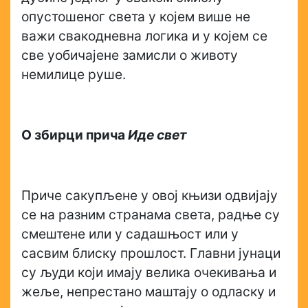
опустошеног света у којем више не
важи свакодневна логика и у којем се
све уобичајене замисли о животу
немилице руше.
О збирци прича
Иде свет
Приче сакупљене у овој књизи одвијају
се на разним странама света, радње су
смештене или у садашњост или у
сасвим блиску прошлост. Главни јунаци
су људи који имају велика очекивања и
жеље, непрестано маштају о одласку и