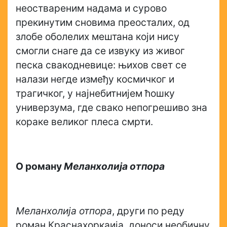
неоствареним надама и сурово
прекинутим сновима преосталих, од
злобе оболелих мештана који нису
смогли снаге да се извуку из живог
песка свакодневице: њихов свет се
налази негде између космичког и
трагичког, у најнебитнијем ћошку
универзума, где свако непогрешиво зна
кораке великог плеса смрти.
О роману
Меланхолија отпора
Меланхолија отпора
, други по реду
роман Краснахоркаија, доноси необичну