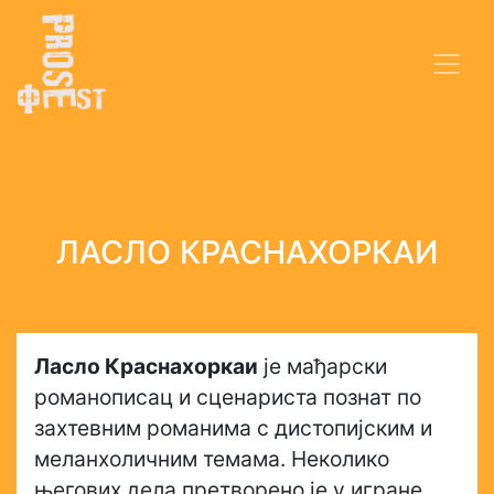
ЛАСЛО КРАСНАХОРКАИ
Ласло Краснахоркаи
је мађарски
романописац и сценариста познат по
захтевним романима с дистопијским и
меланхоличним темама. Неколико
његових дела претворено је у игране