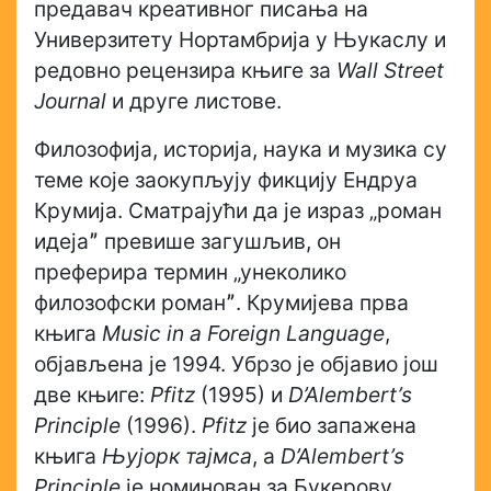
предавач креативног писања на
Универзитету Нортамбрија у Њукаслу и
редовно рецензира књиге за
W
all Street
Journal
и друге листове.
Филозофија, историја, наука и музика су
теме које заокупљују фикцију Ендруа
Крумија. Сматрајући да је израз „роман
идејаˮ превише загушљив, он
преферира термин „унеколико
филозофски романˮ. Крумијева прва
књига
Music in a Foreign Language
,
објављена је 1994. Убрзо је објавио још
две књиге:
Pfitz
(1995) и
D’Alembert’s
Principle
(1996).
Pfitz
је био запажена
књига
Њујорк тајмса
, а
D’Alembert’s
Principle
је номинован за Букерову