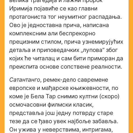
велика трагедија и лажни пророк
Иримија појавиће се као главни
протагониста тог неумитног распадања.
Ово је једноставна прича, написана
комплексним али беспрекорно
прецизним стилом, прича узнемирујућих
детаља и приповедачких „лупова” због
којих ће читалац и сам бити приморан да
преиспита основе сопствене реалности.
Сатантанго
, ремек-дело савремене
европске и мађарске књижевности, по
коме је Бела Тар снимио култни (скоро)
осмочасовни филмски класик,
представља још једну потврду старе
тезе да се ђаво увек најбоље забавља.
Он ужива у неверствима, интригама,