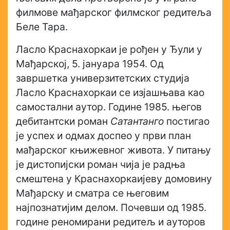
филмове мађарског филмског редитеља
Беле Тара.
Ласло Краснахоркаи је рођен у Ђули у
Мађарској, 5. јануара 1954. Од
завршетка универзитетских студија
Ласло Краснахоркаи се изјашњава као
самостални аутор. Године 1985. његов
дебитантски роман
Сатантанго
постигао
је успех и одмах доспео у први план
мађарског књижевног живота. У питању
је дистопијски роман чија је радња
смештена у Краснахоркаијеву домовину
Мађарску и сматра се његовим
најпознатијим делом. Почевши од 1985.
године реномирани редитељ и ауторов