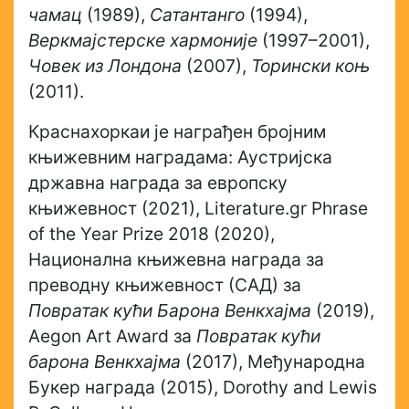
чамац
(1989),
Сатантанго
(1994),
Веркмајстерске хармоније
(1997–2001),
Човек из Лондона
(2007),
Торински коњ
(2011).
Краснахоркаи је награђен бројним
књижевним наградама: Аустријска
државна награда за европску
књижевност (2021), Literature.gr Phrase
of the Year Prize 2018 (2020),
Национална књижевна награда за
преводну књижевност (САД) за
Повратак кући Барона Венкхајма
(2019),
Aegon Art Award за
Повратак кући
барона Венкхајма
(2017), Међународна
Букер награда (2015), Dorothy and Lewis