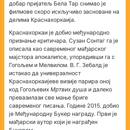
добар пријатељ Бела Тар снимао је
филмове скоро искључиво засноване на
делима Краснахоркаија.
Краснахоркаи је добио међународно
признање критичара. Сузан Сонтаг га је
описала као савременог мађарског
мајстора апокалипсе, упоредивши га с
Гогољем и Мелвилом. В. Г. Зебалд је
истакао да универзалност
Краснахоркаијеве визије парира оној
код Гогољевих
Мртвих душа
и далеко
превазилази све мање бриге
савременог писања. Године 2015. добио
је Међународну Букер награду. Први је
мађарски аутор који је награђен