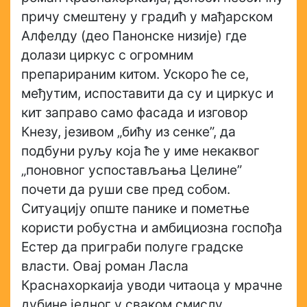
причу смештену у градић у мађарском
Алфелду (део Панонске низије) где
долази циркус с огромним
препарираним китом. Ускоро ће се,
међутим, испоставити да су и циркус и
кит заправо само фасада и изговор
Кнезу, језивом „бићу из сенке”, да
подбуни руљу која ће у име некаквог
„поновног успостављања Целине”
почети да руши све пред собом.
Ситуацију опште панике и пометње
користи робустна и амбициозна госпођа
Естер да приграби полуге градске
власти. Овај роман Ласла
Краснахоркаија уводи читаоца у мрачне
дубине једног у сваком смислу