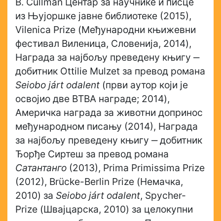
B. Cullman Центар за научнике и писце
из Њујоршке јавне библиотеке (2015),
Vilenica Prize (Међународни књижевни
фестивал Виленица, Словенија, 2014),
Награда за најбољу преведену књигу ‒
добитник Ottilie Mulzet за превод романа
Seiobo járt odalent
(први аутор који је
освојио две BTBA награде; 2014),
Америчка награда за животни допринос
међународном писању (2014), Награда
за најбољу преведену књигу ‒ добитник
Ђорђе Сиртеш за превод романа
Сатантанго
(2013), Prima Primissima Prize
(2012), Brücke-Berlin Prize (Немачка,
2010) за
Seiobo járt odalent
, Spycher-
Prize (Швајцарска, 2010) за целокупни