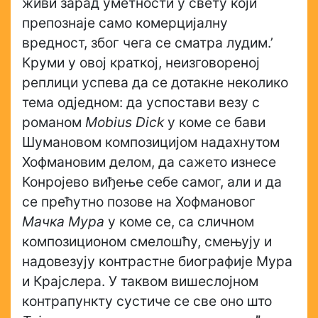
живи зарад уметности у свету који
препознаје само комерцијалну
вредност, због чега се сматра лудим.’
Круми у овој краткој, неизговореној
реплици успева да се дотакне неколико
тема одједном: да успостави везу с
романом
Mobius Dick
у коме се бави
Шумановом композицијом надахнутом
Хофмановим делом, да сажето изнесе
Конројево виђење себе самог, али и да
се прећутно позове на Хофмановог
Мачка Мура
у коме се, са сличном
композиционом смелошћу, смењују и
надовезују контрастне биографије Мура
и Крајслера. У таквом вишеслојном
контрапункту сустиче се све оно што