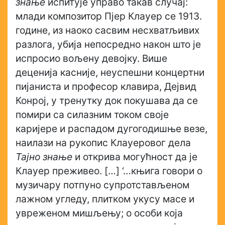
знање
испитује управо такав случај:
млади композитор Пјер Клауер се 1913.
године, из наоко сасвим несхватљивих
разлога, убија непосредно након што је
испросио вољену девојку. Више
деценија касније, неуспешни концертни
пијаниста и професор клавира, Дејвид
Конрој, у тренутку док покушава да се
помири са силазним током своје
каријере и распадом дугогодишње везе,
наилази на рукопис Клауеровог дела
Тајно знање
и открива могућност да је
Клауер преживео. […] ‘…књига говори о
музичару потпуно супротстављеном
лажном угледу, плитком укусу масе и
увреженом мишљењу; о особи која