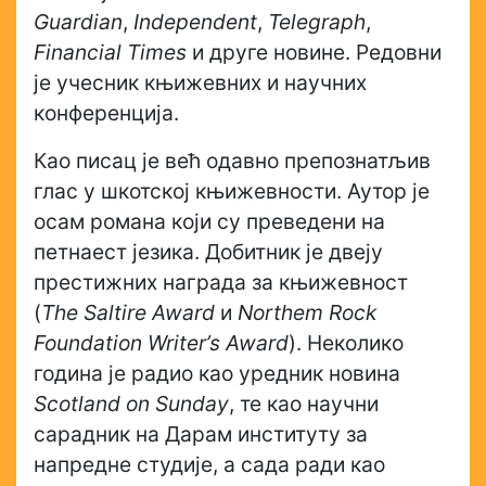
Guardian
,
Independent
,
Telegraph
,
Financial Times
и друге новине. Редовни
је учесник књижевних и научних
конференција.
Као писац је већ одавно препознатљив
глас у шкотској књижевности. Аутор је
осам романа који су преведени на
петнаест језика. Добитник је двеју
престижних награда за књижевност
(
The Saltire Award
и
Northem Rock
Foundation Writer’s Award
). Неколико
година је радио као уредник новина
Scotland on Sunday
, те као научни
сарадник на Дарам институту за
напредне студије, а сада ради као