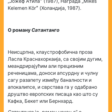
„Јожеф Атилаˮ (1987), Награда „Mikes
Kelemen Körˮ (Холандија, 1987).
О роману
Сатантанго
Неисцрпна, клаустрофобична проза
Ласла Краснахоркаија, са својим дугим,
меандрирајућим али прецизним
реченицама, доноси апсурдну и чулну
сагу разапету између баналности и
апокалипсе, и сврстава га у одабрано
друштво европских писаца као што су
Кафка, Бекет или Бернхард.