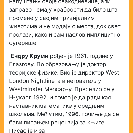
напуштању своје свакодневице, али
заправо немају храбрости да било шта
промене у својим тривијалним
животима и не мрдају с места, док свет
пролази, како и сам наслов имплицитно
сугерише.
Ендру Круми
рођен је 1961. године у
Глазгову. По образовању је доктор
теоријске физике. Био је директор West
London Nightline-a и неговатељ у
Westminster Mencap-у. Преселио се у
Њукасл 1992. и почео је да ради као
наставник математике у средњим
школама. Међутим, 1996. почиње да се
бави писањем рецензија за књиге.
Писао је и за