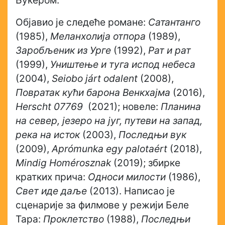
Букером.
Објавио је следеће романе:
Сатантанго
(1985),
Меланхолија отпора
(1989),
Заробљеник из Урге
(1992),
Рат и рат
(1999),
Уништење и туга испод небеса
(2004),
Seiobo járt odalent
(2008),
Повратак кући барона Венкхајма
(2016),
Herscht 07769
(2021); новеле:
Планина
на север, језеро на југ, путеви на запад,
река на исток
(2003),
Последњи вук
(2009),
Aprómunka egy palotaért
(2018),
Mindig Homérosznak
(2019); збирке
кратких прича:
Односи милости
(1986),
Свет иде даље
(2013). Написао је
сценарије за филмове у режији Беле
Тара:
Проклетство
(1988),
Последњи