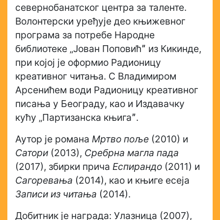
севернобанатског центра за таленте.
Волонтерски уређује део књижевног
програма за потребе Народне
библиотеке „Јован Поповићˮ из Кикинде,
при којој је оформио Радионицу
креативног читања. С Владимиром
Арсенићем води Радионицу креативног
писања у Београду, као и Издавачку
кућу „Партизанска књигаˮ.
Аутор је романа
Мртво поље
(2010) и
Сатори
(2013),
Сребрна магла пада
(2017), збирки прича
Еспирандо
(2011) и
Сагоревања
(2014), као и књиге есеја
Записи из читања
(2014).
Добитник је награда: Улазница (2007),