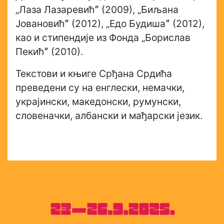
„Лаза Лазаревићˮ (2009), „Биљана
Јовановићˮ (2012), „Едо Будишаˮ (2012),
као и стипендије из Фонда „Борислав
Пекићˮ (2010).
Текстови и књиге Срђана Срдића
преведени су на енглески, немачки,
украјински, македонски, румунски,
словеначки, албански и мађарски језик.