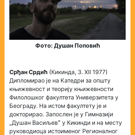
Фото: Душан Поповић
Срђан Срдић
(Кикинда, 3. XII 1977)
Дипломирао је на Kатедри за општу
књижевност и теорију књижевности
Филолошког факултета Универзитета у
Београду. На истом факултету је и
докторирао. Запослен је у Гимназији
„Душан Васиљевˮ у Кикинди и на месту
руководиоца истоименог Регионалног